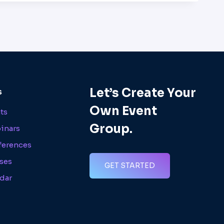
Let’s Create Your
s
Own Event
nts
Group.
inars
ferences
ses
GET STARTED
dar