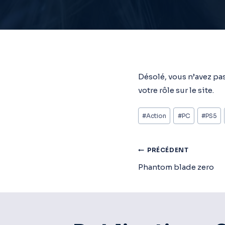
Désolé, vous n’avez pas
votre rôle sur le site.
Étiquettes
#
Action
#
PC
#
PS5
de
la
Navigat
PRÉCÉDENT
publication :
Phantom blade zero
De
L’article