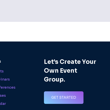
Let’s Create Your
s
Own Event
nts
Group.
inars
ferences
ses
GET STARTED
dar