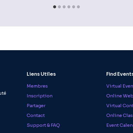
Liens Utiles
Find Event
Membres
Virtual Eve
uté
Inscription
Online Web
Partager
Virtual Con
Contact
Online Clas
Support & FAQ
Event Calen