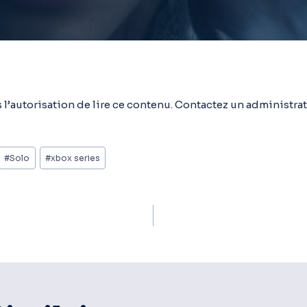
 l’autorisation de lire ce contenu. Contactez un administrat
#
Solo
#
xbox series
ion