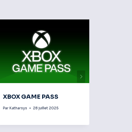
XBOX GAME PASS
Phanto
Par
Katharsys
28 juillet 2025
Par
Kathars