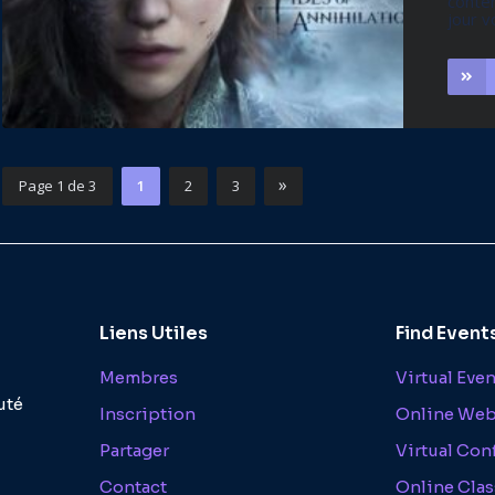
conten
jour v
»
Page 1 de 3
1
2
3
2
Liens Utiles
Find Event
Membres
Virtual Eve
uté
Inscription
Online Web
Partager
Virtual Con
Contact
Online Clas