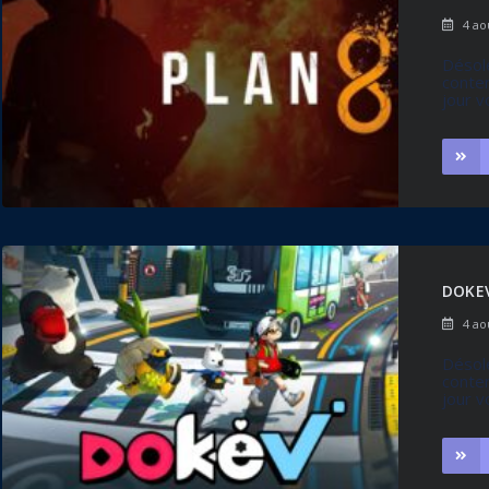
4 ao
Désolé
conten
jour v
DOKE
4 ao
Désolé
conten
jour v