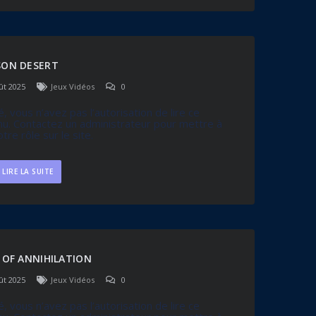
SON DESERT
ût 2025
Jeux Vidéos
0
, vous n’avez pas l’autorisation de lire ce
u. Contactez un administrateur pour mettre à
otre rôle sur le site.
LIRE LA SUITE
 OF ANNIHILATION
ût 2025
Jeux Vidéos
0
, vous n’avez pas l’autorisation de lire ce