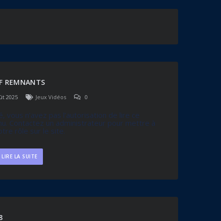
OF REMNANTS
ût 2025
Jeux Vidéos
0
, vous n’avez pas l’autorisation de lire ce
u. Contactez un administrateur pour mettre à
otre rôle sur le site.
LIRE LA SUITE
8