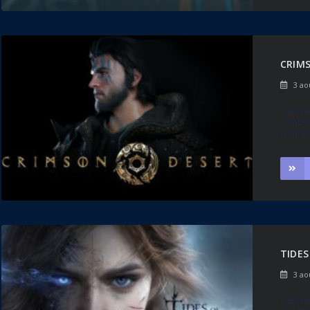
CRIM
3 ao
Désolé
conten
jour v
TIDES
3 ao
Désolé