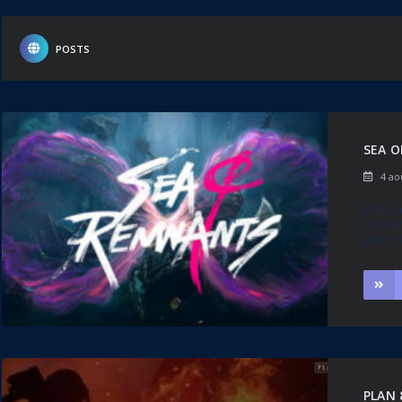
POSTS
SEA 
4 ao
Désolé
conten
jour v
PLAN 