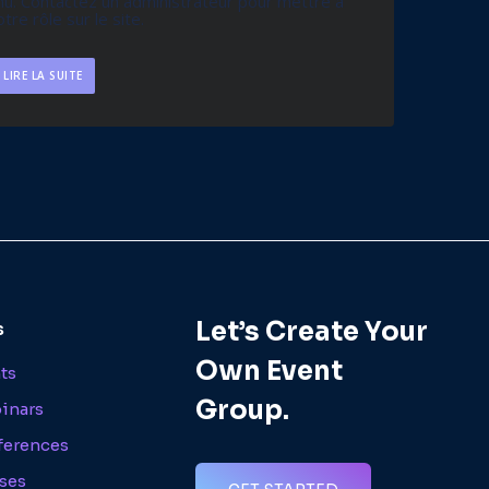
u. Contactez un administrateur pour mettre à
otre rôle sur le site.
LIRE LA SUITE
Let’s Create Your
s
Own Event
nts
Group.
inars
ferences
ses